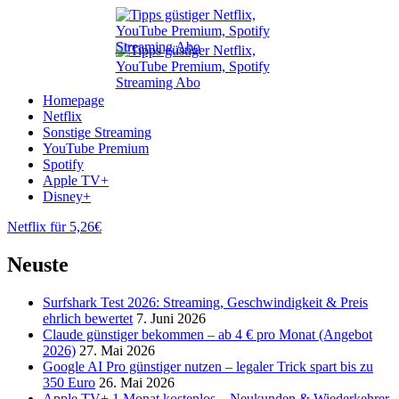
Homepage
Netflix
Sonstige Streaming
YouTube Premium
Spotify
Apple TV+
Disney+
Netflix für 5,26€
Neuste
Surfshark Test 2026: Streaming, Geschwindigkeit & Preis
ehrlich bewertet
7. Juni 2026
Claude günstiger bekommen – ab 4 € pro Monat (Angebot
2026)
27. Mai 2026
Google AI Pro günstiger nutzen – legaler Trick spart bis zu
350 Euro
26. Mai 2026
Apple TV+ 1 Monat kostenlos – Neukunden & Wiederkehrer