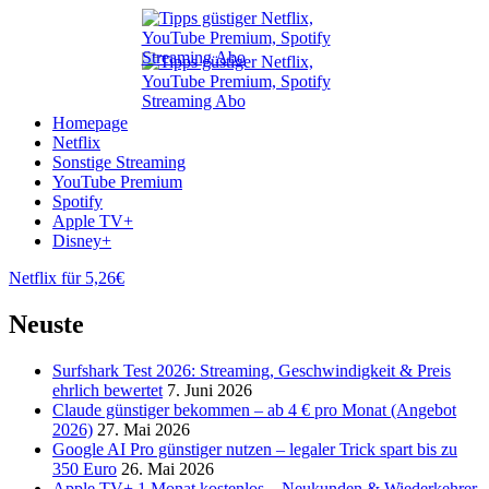
Homepage
Netflix
Sonstige Streaming
YouTube Premium
Spotify
Apple TV+
Disney+
Netflix für 5,26€
Neuste
Surfshark Test 2026: Streaming, Geschwindigkeit & Preis
ehrlich bewertet
7. Juni 2026
Claude günstiger bekommen – ab 4 € pro Monat (Angebot
2026)
27. Mai 2026
Google AI Pro günstiger nutzen – legaler Trick spart bis zu
350 Euro
26. Mai 2026
Apple TV+ 1 Monat kostenlos – Neukunden & Wiederkehrer