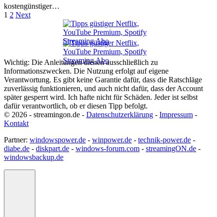
kostengünstiger…
Seitennummerierung
1
2
Next
der
Beiträge
Wichtig: Die Anleitungen dienen ausschließlich zu
Informationszwecken. Die Nutzung erfolgt auf eigene
Verantwortung. Es gibt keine Garantie dafür, dass die Ratschläge
zuverlässig funktionieren, und auch nicht dafür, dass der Account
später gesperrt wird. Ich hafte nicht für Schäden. Jeder ist selbst
dafür verantwortlich, ob er diesen Tipp befolgt.
© 2026 - streamingon.de -
Datenschutzerklärung
-
Impressum
-
Kontakt
Partner:
windowspower.de
-
winpower.de
-
technik-power.de
-
diabe.de
-
diskpart.de
-
windows-forum.com
-
streamingON.de
-
windowsbackup.de