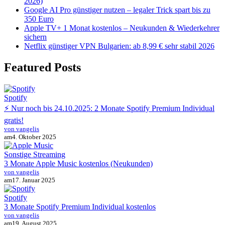
2026)
Google AI Pro günstiger nutzen – legaler Trick spart bis zu
350 Euro
Apple TV+ 1 Monat kostenlos – Neukunden & Wiederkehrer
sichern
Netflix günstiger VPN Bulgarien: ab 8,99 € sehr stabil 2026
Featured Posts
Spotify
⚡ Nur noch bis 24.10.2025: 2 Monate Spotify Premium Individual
gratis!
von vangelis
am
4. Oktober 2025
Sonstige Streaming
3 Monate Apple Music kostenlos (Neukunden)
von vangelis
am
17. Januar 2025
Spotify
3 Monate Spotify Premium Individual kostenlos
von vangelis
am
19. August 2025