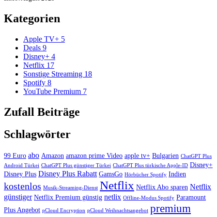
Kategorien
Apple TV+
5
Deals
9
Disney+
4
Netflix
17
Sonstige Streaming
18
Spotify
8
YouTube Premium
7
Zufall Beiträge
Schlagwörter
abo
99 Euro
Amazon
amazon prime Video
apple tv+
Bulgarien
ChatGPT Plus
Disney+
Android Türkei
ChatGPT Plus günstiger Türkei
ChatGPT Plus türkische Apple-ID
Disney Plus Rabatt
Disney Plus
GamsGo
Indien
Hörbücher Spotify
Netflix
kostenlos
Netflix
Netflix Abo sparen
Musik-Streaming-Dienst
günstiger
netlix
Netflix Premium günstig
Paramount
Offline-Modus Spotify
premium
Plus Angebot
pCloud Encryption
pCloud Weihnachtsangebot