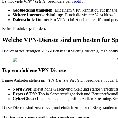
Es gibt viele
VPN Vorteile
, besonders bei
Spotify
:
Geoblocking umgehen:
Mit einem VPN kannst du auf Inhalte z
Sichere Internetverbindung:
Durch die sichere Verschlüsselun
Datenschutz Online:
Ein VPN schützt deine Identität und per
Keine Produkte gefunden.
Welche VPN-Dienste sind am besten für Sp
Die Wahl des richtigen VPN-Dienstes ist wichtig für ein gutes Spotif
Top-empfohlene VPN-Dienste
Einige Anbieter stehen im
VPN-Dienste Vergleich
besonders gut da. Hi
NordVPN:
Bietet hohe Geschwindigkeit und starke Verschlüs
ExpressVPN:
Top in Serververfügbarkeit und Benutzerfreundl
CyberGhost:
Leicht zu bedienen, mit speziellen Streaming-Ser
Diese Dienste sind zuverlässig und einfach zu nutzen. Sie garantieren
Preisgestaltung und Leistungsbewertung