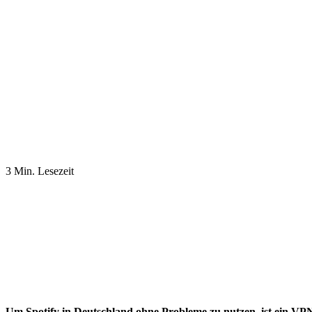
3 Min. Lesezeit
Um Spotify in Deutschland ohne Probleme zu nutzen, ist ein VPN