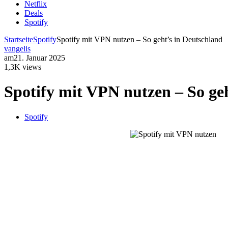
Netflix
Deals
Spotify
Startseite
Spotify
Spotify mit VPN nutzen – So geht’s in Deutschland
vangelis
am
21. Januar 2025
1,3K views
Spotify mit VPN nutzen – So ge
Spotify