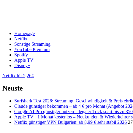
Homepage
Netflix
Sonstige Streaming
YouTube Premium
Spotify
Apple TV+
Disney+
Netflix für 5,26€
Neuste
Surfshark Test 2026: Streaming, Geschwindigkeit & Preis ehrli
Claude günstiger bekommen – ab 4 € pro Monat (Angebot 202
Google AI Pro günstiger nutzen – legaler Trick spart bis zu 35
Apple TV+ 1 Monat kostenlos – Neukunden & Wiederkehrer s
Netflix günstiger VPN Bulgarien: ab 8,99 € sehr stabil 2026
27