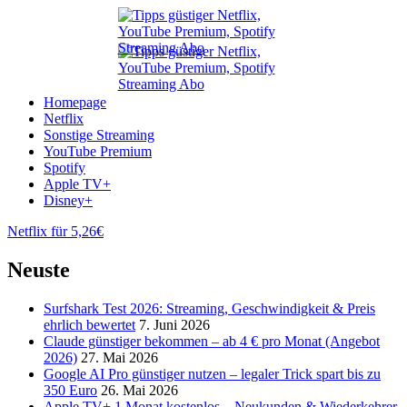
Homepage
Netflix
Sonstige Streaming
YouTube Premium
Spotify
Apple TV+
Disney+
Netflix für 5,26€
Neuste
Surfshark Test 2026: Streaming, Geschwindigkeit & Preis
ehrlich bewertet
7. Juni 2026
Claude günstiger bekommen – ab 4 € pro Monat (Angebot
2026)
27. Mai 2026
Google AI Pro günstiger nutzen – legaler Trick spart bis zu
350 Euro
26. Mai 2026
Apple TV+ 1 Monat kostenlos – Neukunden & Wiederkehrer