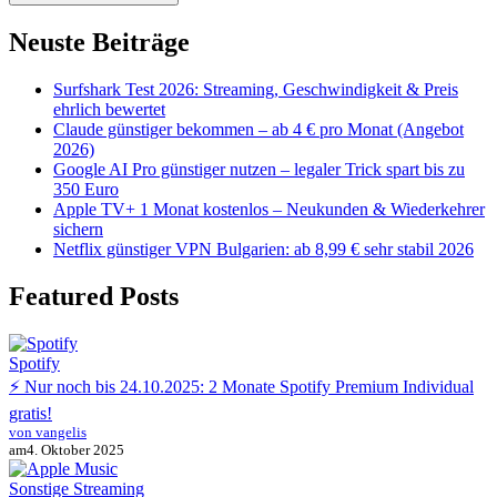
Neuste Beiträge
Surfshark Test 2026: Streaming, Geschwindigkeit & Preis
ehrlich bewertet
Claude günstiger bekommen – ab 4 € pro Monat (Angebot
2026)
Google AI Pro günstiger nutzen – legaler Trick spart bis zu
350 Euro
Apple TV+ 1 Monat kostenlos – Neukunden & Wiederkehrer
sichern
Netflix günstiger VPN Bulgarien: ab 8,99 € sehr stabil 2026
Featured Posts
Spotify
⚡ Nur noch bis 24.10.2025: 2 Monate Spotify Premium Individual
gratis!
von vangelis
am
4. Oktober 2025
Sonstige Streaming