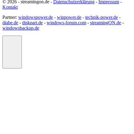
© 2026 - streamingon.de -
Datenschutzerklärung
-
Impressum
-
Kontakt
Partner:
windowspower.de
-
winpower.de
-
technik-power.de
-
diabe.de
-
diskpart.de
-
windows-forum.com
-
streamingON.de
-
windowsbackup.de