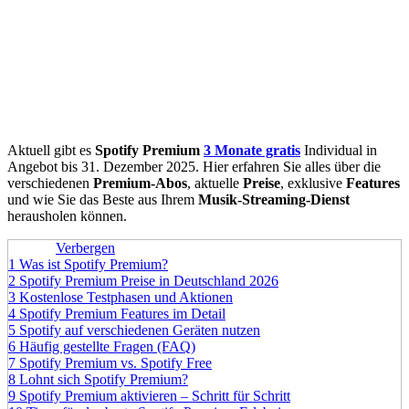
Aktuell gibt es
Spotify Premium
3 Monate gratis
Individual in
Angebot bis 31. Dezember 2025. Hier erfahren Sie alles über die
verschiedenen
Premium-Abos
, aktuelle
Preise
, exklusive
Features
und wie Sie das Beste aus Ihrem
Musik-Streaming-Dienst
herausholen können.
Inhalte
Verbergen
1
Was ist Spotify Premium?
2
Spotify Premium Preise in Deutschland 2026
3
Kostenlose Testphasen und Aktionen
4
Spotify Premium Features im Detail
5
Spotify auf verschiedenen Geräten nutzen
6
Häufig gestellte Fragen (FAQ)
7
Spotify Premium vs. Spotify Free
8
Lohnt sich Spotify Premium?
9
Spotify Premium aktivieren – Schritt für Schritt