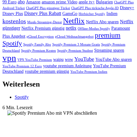
abo
99 Euro
Amazon
amazon prime Video
apple tv+
Bulgarien
ChatGPT Plus
Disney+
Android Türkei
ChatGPT Plus günstiger Türkei
ChatGPT Plus türkische Apple-ID
Disney Plus Rabatt
Disney Plus
GamsGo
Indien
Hörbücher Spotify
Netflix
kostenlos
Netflix
Netflix Abo sparen
Musik-Streaming-Dienst
günstiger
netlix
Netflix Premium günstig
Paramount
Offline-Modus Spotify
premium
Plus Angebot
pCloud Encryption
pCloud Weihnachtsangebot
Spotify
Spotify Family Abo
Spotify Premium 3 Monate Gratis
Spotify Premium
Streaming sparen
Deutschland
Spotify Premium Kosten
Spotify Premium Student
vpn
YouTube
waipu
wow
YouTube Abo sparen
VPN YouTube Premium
youtube premium Anleitung
YouTube Premium
YouTube Premium 12 Euro
Deutschland
youtube premium günstig
YouTube Premium Indien
Weiterlesen
Spotify
6 Min. Lesezeit