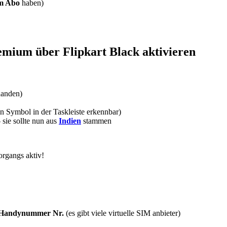
m Abo
haben)
emium
über
Flipkart Black
aktivieren
handen)
in Symbol in der Taskleiste erkennbar)
sie sollte nun aus
Indien
stammen
rgangs aktiv!
 Handynummer Nr.
(es gibt viele virtuelle SIM anbieter)