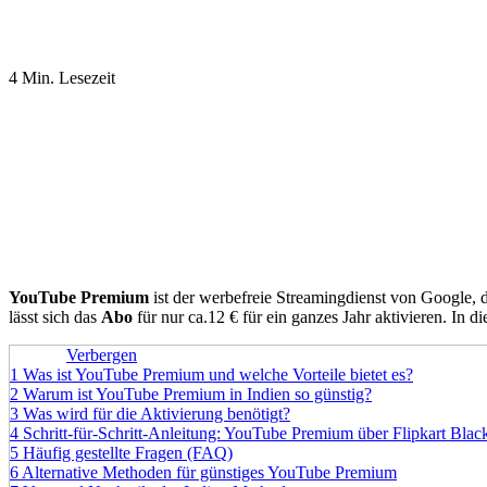
4 Min. Lesezeit
YouTube Premium
ist der werbefreie Streamingdienst von Google, 
lässt sich das
Abo
für nur ca.12 € für ein ganzes Jahr aktivieren. In d
Inhalte
Verbergen
1
Was ist YouTube Premium und welche Vorteile bietet es?
2
Warum ist YouTube Premium in Indien so günstig?
3
Was wird für die Aktivierung benötigt?
4
Schritt-für-Schritt-Anleitung: YouTube Premium über Flipkart Black
5
Häufig gestellte Fragen (FAQ)
6
Alternative Methoden für günstiges YouTube Premium