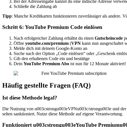
Bei der Adresseingabe kannst du eine indische Adresse verwen
Schließe die Zahlung ab
Tipp
: Manche Kreditkarten funktionieren zuverlässiger als andere. V
Schritt 6:
YouTube Premium
Code einlösen
Nach erfolgreicher Zahlung erhältst du einen
Gutscheincode
pe
Öffne
youtube.com/premium
(
VPN
kann nun ausgeschaltet 
Melde dich mit deinem Google-Konto an
Suche nach der Option „Code einlösen“ oder „Geschenk einlö
Gib den erhaltenen Code ein und bestätige
Dein
YouTube Premium Abo
ist nun für 12 Monate aktiviert!
Häufig gestellte Fragen (FAQ)
Ist diese Methode legal?
Die Nutzung von u003cstrongu003eVPNu003c/strongu003e und der Kau
selten sanktioniert. Nutze diese Methode auf eigene Verantwortung.
Funktioniert u003cstrongu003eYouTube Premiumu00