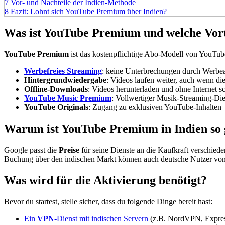
7
Vor- und Nachteile der Indien-Methode
8
Fazit: Lohnt sich YouTube Premium über Indien?
Was ist
YouTube Premium
und welche Vorte
YouTube Premium
ist das kostenpflichtige Abo-Modell von YouTub
Werbefreies Streaming
: keine Unterbrechungen durch Werbe
Hintergrundwiedergabe
: Videos laufen weiter, auch wenn di
Offline-Downloads
: Videos herunterladen und ohne Internet s
YouTube Music Premium
: Vollwertiger Musik-Streaming-Die
YouTube Originals
: Zugang zu exklusiven YouTube-Inhalten
Warum ist
YouTube Premium
in
Indien
so
Google passt die
Preise
für seine Dienste an die Kaufkraft verschied
Buchung über den indischen Markt können auch deutsche Nutzer von
Was wird für die Aktivierung benötigt?
Bevor du startest, stelle sicher, dass du folgende Dinge bereit hast:
Ein
VPN
-Dienst mit indischen Servern
(z.B. NordVPN, Expr