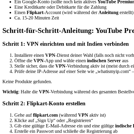
Ein Google-Konto (sollte noch kein aktives
YouTube Premiu
Eine Kreditkarte oder Debitkarte für die Zahlung
Einen
Flipkart
-Account (wird während der
Anleitung
erstellt)
Ca. 15-20 Minuten Zeit
Schritt-für-Schritt-
Anleitung
:
YouTube Pr
Schritt 1:
VPN
einrichten und mit
Indien
verbinden
Installiere einen
VPN
-Dienst deiner Wahl (falls noch nicht vor
Öffne die
VPN
-App und wähle einen
indischen Server
aus
Stelle sicher, dass die
VPN
-Verbindung aktiv ist (meist durch e
Prüfe deine IP-Adresse auf einer Seite wie „whatismyip.com“ – 
Keine Produkte gefunden.
Wichtig
: Halte die
VPN
-Verbindung während des gesamten Bestellvo
Schritt 2:
Flipkart
-Konto erstellen
Gehe auf
flipkart.com
(während
VPN
aktiv ist)
Klicke auf „Sign Up“ oder „Registrieren“
Gib eine gültige E-Mail-Adresse ein und eine gültige
indische
Erstelle ein Passwort und schließe die Registrierung ab