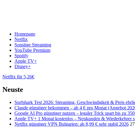
Homepage
Netflix
Sonstige Streaming
YouTube Premium
Spotify
Apple TV+
Disney+
Netflix für 5,26€
Neuste
Surfshark Test 2026: Streaming, Geschwindigkeit & Preis ehrli
Claude günstiger bekommen – ab 4 € pro Monat (Angebot 202
Google AI Pro günstiger nutzen – legaler Trick spart bis zu 35
Apple TV+ 1 Monat kostenlos – Neukunden & Wiederkehrer s
Netflix günstiger VPN Bulgarien: ab 8,99 € sehr stabil 2026
27