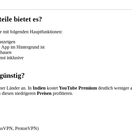
ile bietet es?
e mit folgenden Hauptfunktionen:
anzeigen
e App im Hintergrund ist
chauen
nst inklusive
günstig
?
ener Länder an. In
Indien
kostet
YouTube Premium
deutlich weniger a
 diesen niedrigeren
Preisen
profitieren.
essVPN, ProtonVPN)